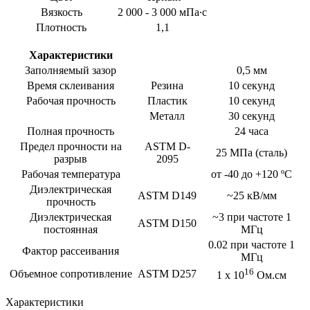
Вязкость
2 000 - 3 000 мПа∙с
Плотность
1,1
Характеристики
Заполняемый зазор
0,5 мм
Время склеивания
Резина
10 секунд
Рабочая прочность
Пластик
10 секунд
Металл
30 секунд
Полная прочность
24 часа
Предел прочности на
ASTM D-
25 МПа (сталь)
разрыв
2095
Рабочая температура
от -40 до +120 ºС
Диэлектрическая
ASTM D149
~25 кВ/мм
прочность
Диэлектрическая
~3 при частоте 1
ASTM D150
постоянная
МГц
0.02 при частоте 1
Фактор рассеивания
MГц
16
Объемное сопротивление
ASTM D257
1 x 10
Ом.см
Характеристики