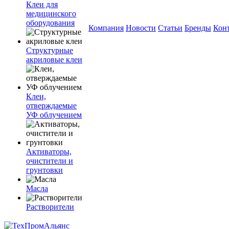
Клеи для
медицинского
оборудования
Компания
Новости
Статьи
Бренды
Кон
Структурные
акриловые клеи
Клеи,
отверждаемые
УФ облучением
Активаторы,
очистители и
грунтовки
Масла
Растворители