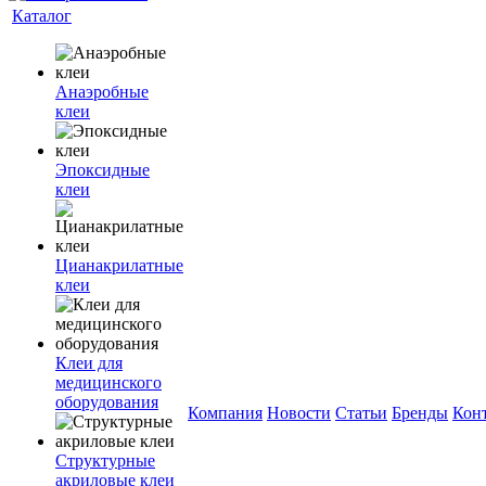
Каталог
Анаэробные
клеи
Эпоксидные
клеи
Цианакрилатные
клеи
Клеи для
медицинского
оборудования
Компания
Новости
Статьи
Бренды
Кон
Структурные
акриловые клеи