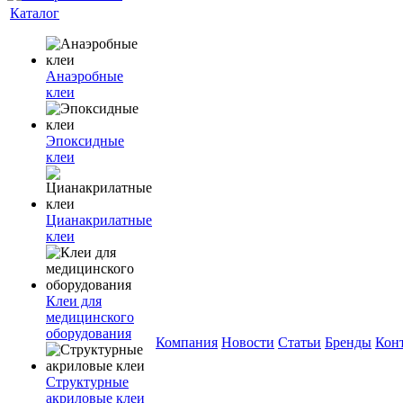
Каталог
Анаэробные
клеи
Эпоксидные
клеи
Цианакрилатные
клеи
Клеи для
медицинского
оборудования
Компания
Новости
Статьи
Бренды
Кон
Структурные
акриловые клеи