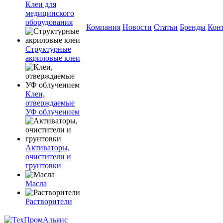
Клеи для
медицинского
оборудования
Компания
Новости
Статьи
Бренды
Кон
Структурные
акриловые клеи
Клеи,
отверждаемые
УФ облучением
Активаторы,
очистители и
грунтовки
Масла
Растворители