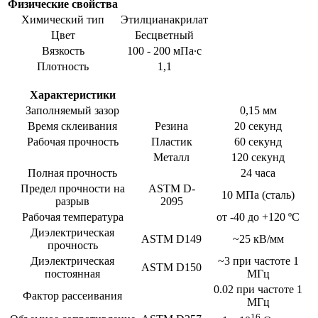
Физические свойства
Химический тип
Этилцианакрилат
Цвет
Бесцветный
Вязкость
100 - 200 мПа∙с
Плотность
1,1
Характеристики
Заполняемый зазор
0,15 мм
Время склеивания
Резина
20 секунд
Рабочая прочность
Пластик
60 секунд
Металл
120 секунд
Полная прочность
24 часа
Предел прочности на
ASTM D-
10 МПа (сталь)
разрыв
2095
Рабочая температура
от -40 до +120 ºС
Диэлектрическая
ASTM D149
~25 кВ/мм
прочность
Диэлектрическая
~3 при частоте 1
ASTM D150
постоянная
МГц
0.02 при частоте 1
Фактор рассеивания
MГц
16