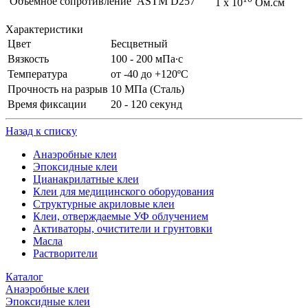
Объемное сопротивление
ASTM D257
1 x 10
Ом.см
Характеристики
Цвет
Бесцветный
Вязкость
100 - 200 мПа∙с
Температура
от -40 до +120ºС
Прочность на разрыв
10 МПа (Сталь)
Время фиксации
20 - 120 секунд
Назад к списку
Анаэробные клеи
Эпоксидные клеи
Цианакрилатные клеи
Клеи для медицинского оборудования
Структурные акриловые клеи
Клеи, отверждаемые УФ облучением
Активаторы, очистители и грунтовки
Масла
Растворители
Каталог
Анаэробные клеи
Эпоксидные клеи