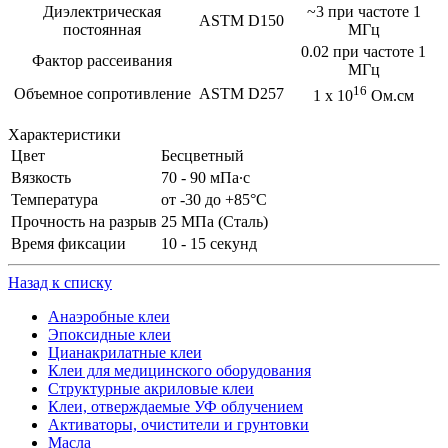
Диэлектрическая
~3 при частоте 1
ASTM D150
постоянная
МГц
0.02 при частоте 1
Фактор рассеивания
MГц
16
Объемное сопротивление
ASTM D257
1 x 10
Ом.см
Характеристики
Цвет
Бесцветный
Вязкость
70 - 90 мПа∙с
Температура
от -30 до +85°С
Прочность на разрыв
25 МПа (Сталь)
Время фиксации
10 - 15 секунд
Назад к списку
Анаэробные клеи
Эпоксидные клеи
Цианакрилатные клеи
Клеи для медицинского оборудования
Структурные акриловые клеи
Клеи, отверждаемые УФ облучением
Активаторы, очистители и грунтовки
Масла