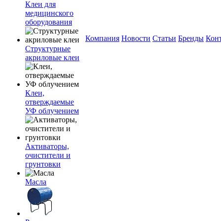
Клеи для
медицинского
оборудования
Компания
Новости
Статьи
Бренды
Кон
Структурные
акриловые клеи
Клеи,
отверждаемые
УФ облучением
Активаторы,
очистители и
грунтовки
Масла