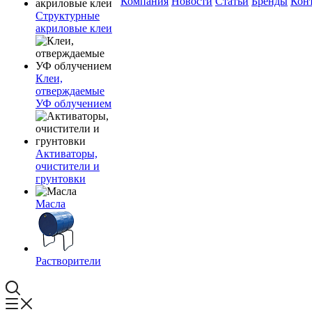
Компания
Новости
Статьи
Бренды
Кон
Структурные
акриловые клеи
Клеи,
отверждаемые
УФ облучением
Активаторы,
очистители и
грунтовки
Масла
Растворители