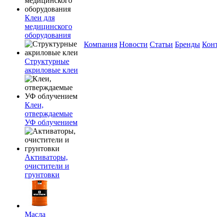
Клеи для
медицинского
оборудования
Компания
Новости
Статьи
Бренды
Кон
Структурные
акриловые клеи
Клеи,
отверждаемые
УФ облучением
Активаторы,
очистители и
грунтовки
Масла