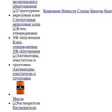
медицинского
оборудования
Компания
Новости
Статьи
Бренды
Кон
Структурные
акриловые клеи
Клеи,
отверждаемые
УФ облучением
Активаторы,
очистители и
грунтовки
Масла
Растворители