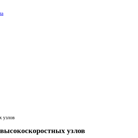
ла
х узлов
 высокоскоростных узлов